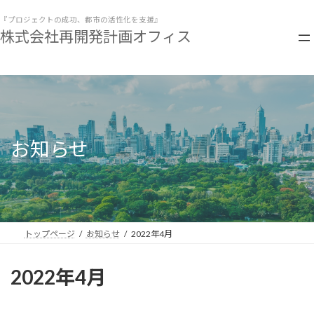
コ
ナ
ン
ビ
『プロジェクトの成功、都市の活性化を支援』
株式会社再開発計画オフィス
テ
ゲ
ン
ー
ツ
シ
へ
ョ
ス
ン
キ
に
ッ
移
プ
動
お知らせ
トップページ
お知らせ
2022年4月
2022年4月