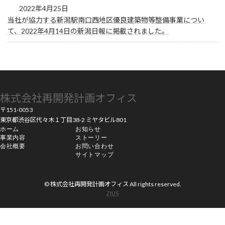
2022年4月25日
当社が協力する新潟駅南口西地区優良建築物等整備事業につい
て、2022年4月14日の新潟日報に掲載されました。
株式会社再開発計画オフィス
〒151-0053
東京都渋谷区代々木１丁目38-2 ミヤタビル801
ホーム
お知らせ
事業内容
ストーリー
会社概要
お問い合わせ
サイトマップ
© 株式会社再開発計画オフィス All rights reserved.
ZIUS