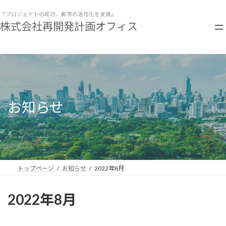
コ
ナ
ン
ビ
『プロジェクトの成功、都市の活性化を支援』
株式会社再開発計画オフィス
テ
ゲ
ン
ー
ツ
シ
へ
ョ
ス
ン
キ
に
ッ
移
プ
動
お知らせ
トップページ
お知らせ
2022年8月
2022年8月