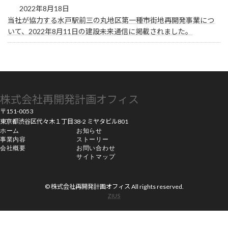
2022年8月18日
当社が協力する水戸駅前三の丸地区第一種市街地再開発事業につ
いて、2022年8月11日の建設未来通信に掲載されました。
株式会社再開発計画オフィス
〒151-0053
東京都渋谷区代々木１丁目38-2 ミヤタビル801
ホーム
お知らせ
事業内容
ストーリー
会社概要
お問い合わせ
サイトマップ
© 株式会社再開発計画オフィス All rights reserved.
ZIUS