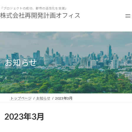
コ
ナ
ン
ビ
『プロジェクトの成功、都市の活性化を支援』
株式会社再開発計画オフィス
テ
ゲ
ン
ー
ツ
シ
へ
ョ
ス
ン
キ
に
ッ
移
プ
動
お知らせ
トップページ
お知らせ
2023年3月
2023年3月