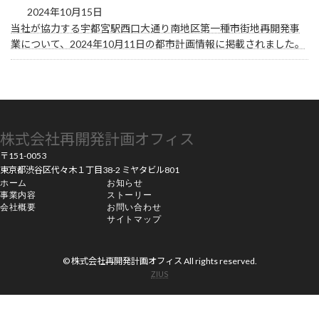
2024年10月15日
当社が協力する宇都宮駅西口大通り南地区第一種市街地再開発事
業について、2024年10月11日の都市計画情報に掲載されました。
株式会社再開発計画オフィス
〒151-0053
東京都渋谷区代々木１丁目38-2 ミヤタビル801
ホーム
お知らせ
事業内容
ストーリー
会社概要
お問い合わせ
サイトマップ
© 株式会社再開発計画オフィス All rights reserved.
ZIUS