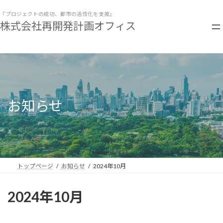
コ
ナ
ン
ビ
『プロジェクトの成功、都市の活性化を支援』
株式会社再開発計画オフィス
テ
ゲ
ン
ー
ツ
シ
へ
ョ
ス
ン
キ
に
ッ
移
プ
動
お知らせ
トップページ
お知らせ
2024年10月
2024年10月