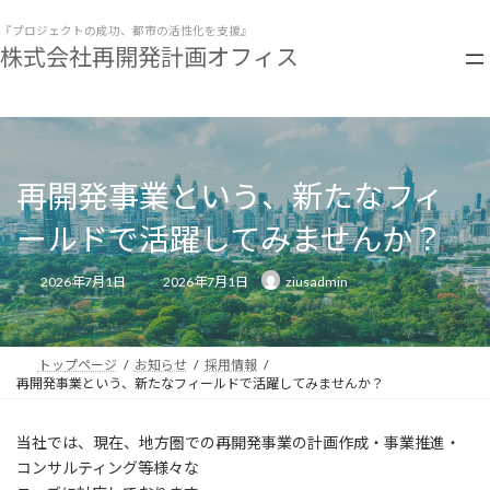
コ
ナ
ン
ビ
『プロジェクトの成功、都市の活性化を支援』
株式会社再開発計画オフィス
テ
ゲ
ン
ー
ツ
シ
へ
ョ
ス
ン
キ
に
ッ
移
再開発事業という、新たなフィ
プ
動
ールドで活躍してみませんか？
最
2026年7月1日
2026年7月1日
ziusadmin
終
更
新
日
時
:
トップページ
お知らせ
採用情報
再開発事業という、新たなフィールドで活躍してみませんか？
当社では、現在、地方圏での再開発事業の計画作成・事業推進・
コンサルティング等様々な