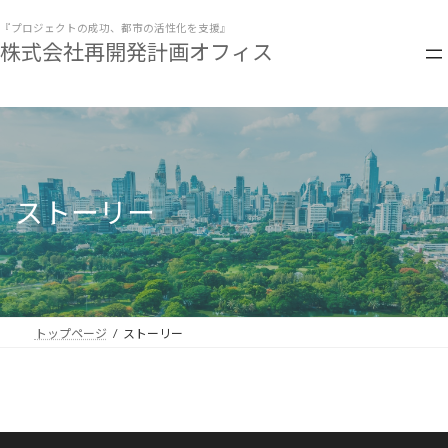
コ
ナ
ン
ビ
『プロジェクトの成功、都市の活性化を支援』
株式会社再開発計画オフィス
テ
ゲ
ン
ー
ツ
シ
へ
ョ
ス
ン
キ
に
ッ
移
プ
動
ストーリー
トップページ
ストーリー