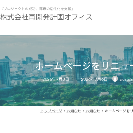
コ
ナ
『プロジェクトの成功、都市の活性化を支援』
ン
ビ
株式会社再開発計画オフィス
テ
ゲ
ン
ー
ツ
シ
へ
ョ
ス
ン
キ
に
ッ
移
ホームページをリニュ
プ
動
最
2026年7月3日
2026年7月6日
ziusad
終
更
新
日
時
:
トップページ
お知らせ
お知らせ
ホームページを