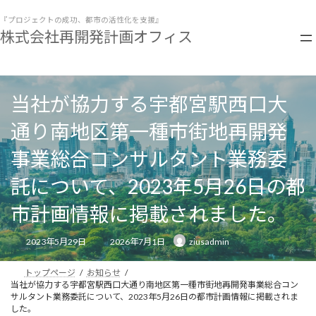
コ
ナ
ン
ビ
『プロジェクトの成功、都市の活性化を支援』
株式会社再開発計画オフィス
テ
ゲ
ン
ー
ツ
シ
へ
ョ
ス
ン
当社が協力する宇都宮駅西口大
キ
に
ッ
移
通り南地区第一種市街地再開発
プ
動
事業総合コンサルタント業務委
託について、2023年5月26日の都
市計画情報に掲載されました。
最
2023年5月29日
2026年7月1日
ziusadmin
終
更
新
日
トップページ
お知らせ
時
当社が協力する宇都宮駅西口大通り南地区第一種市街地再開発事業総合コン
:
サルタント業務委託について、2023年5月26日の都市計画情報に掲載されま
した。