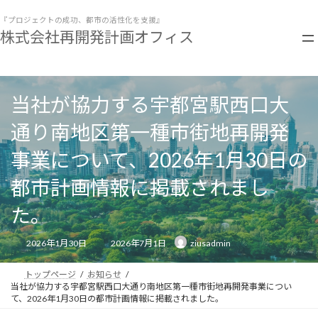
コ
ナ
ン
ビ
『プロジェクトの成功、都市の活性化を支援』
株式会社再開発計画オフィス
テ
ゲ
ン
ー
ツ
シ
へ
ョ
ス
ン
当社が協力する宇都宮駅西口大
キ
に
ッ
移
通り南地区第一種市街地再開発
プ
動
事業について、2026年1月30日の
都市計画情報に掲載されまし
た。
最
2026年1月30日
2026年7月1日
ziusadmin
終
更
新
日
トップページ
お知らせ
時
当社が協力する宇都宮駅西口大通り南地区第一種市街地再開発事業につい
:
て、2026年1月30日の都市計画情報に掲載されました。