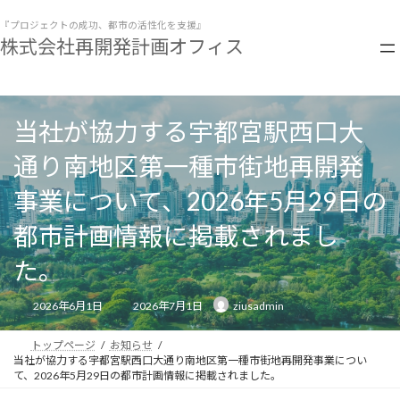
コ
ナ
ン
ビ
『プロジェクトの成功、都市の活性化を支援』
株式会社再開発計画オフィス
テ
ゲ
ン
ー
ツ
シ
へ
ョ
ス
ン
当社が協力する宇都宮駅西口大
キ
に
ッ
移
通り南地区第一種市街地再開発
プ
動
事業について、2026年5月29日の
都市計画情報に掲載されまし
た。
最
2026年6月1日
2026年7月1日
ziusadmin
終
更
新
日
トップページ
お知らせ
時
当社が協力する宇都宮駅西口大通り南地区第一種市街地再開発事業につい
:
て、2026年5月29日の都市計画情報に掲載されました。